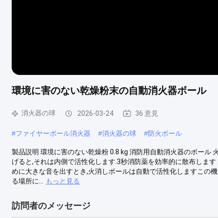
環境に害のない乾燥粉末の自動消火器ボール
消火器の球
2026-03-24
36 意見
#
ファイヤーボール消火器
#
消火器の球
#
防火ボール
製品説明 環境に害のない乾燥粉 0.8 kg 消防用自動消火器のボー
げると,それは内側で活性化します.3秒消防薬を効率的に散布しま
めに大きな音を出すとき,火消しボールは自動で活性化しますこの機
る場所に...
もっと見る
訪問者のメッセージ