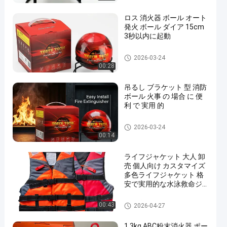
ロス 消火器 ボール オート
発火 ボール ダイア 15cm
3秒以内に起動
消火器の球
2026-03-24
00:28
吊るし ブラケット 型 消防
ボール 火事 の 場合 に 便
利 で 実用 的
消火器の球
2026-03-24
00:14
ライフジャケット 大人 卸
売 個人向け カスタマイズ
多色ライフジャケット 格
安で実用的な水泳救命ジ
ャケット
救命プロダクト
00:43
2026-04-27
1.3kg ABC粉末消火器 ポー