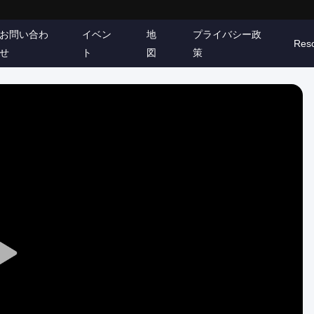
お問い合わ
イベン
地
プライバシー政
Res
せ
ト
図
策
Play
Video