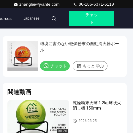
zhanglei@jvante.com
86-185-6371-6119
チャッ
ources
Japanese
ト
環境に害のない乾燥粉末の自動消火器ボー
ル
チャット
もっと 学ぶ
関連動画
乾燥粉末火球 1.2kg球状火
消し機 150mm
消火器の球
2026-03-25
00:26