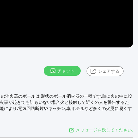
チャット
シェアする
ル 火の消火器のボールは,形状のボール消火器の一種です.単に火の中に投
す 火事が起きても誰もいない場合火と接触して近くの人を警告するた
能により,電気回路断片やキッチン,車,ホテルなど多くの火災に易くす
メッセージを残してください.