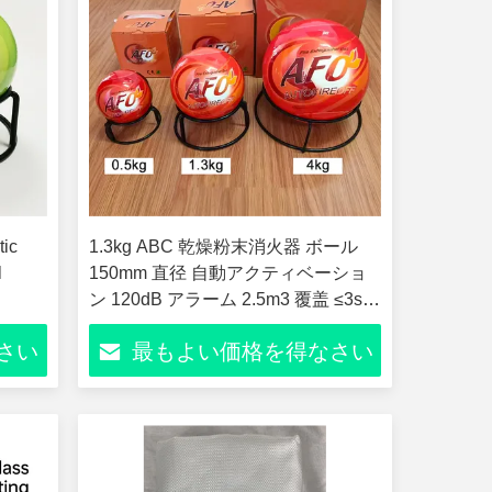
tic
1.3kg ABC 乾燥粉末消火器 ボール
l
150mm 直径 自動アクティベーショ
ン 120dB アラーム 2.5m3 覆盖 ≤3s
応答時間 CE EN3-7 自動車ガレージ
さい
最もよい価格を得なさい
キッチン 倉庫 船舶 防火