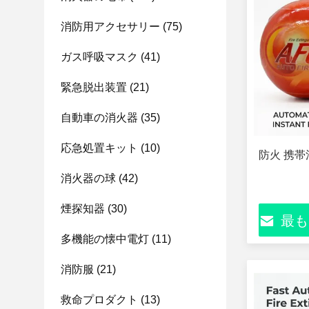
消防用アクセサリー
(75)
ガス呼吸マスク
(41)
緊急脱出装置
(21)
自動車の消火器
(35)
応急処置キット
(10)
防火 携帯
消火器の球
(42)
煙探知器
(30)
最も
多機能の懐中電灯
(11)
消防服
(21)
救命プロダクト
(13)