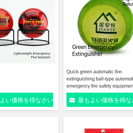
Quick green automatic fire-
extinguishing ball-type automot
emergency fire safety equipmen
よい価格を得なさい
最もよい価格を得な