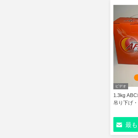
ビデオ
1.3kg 
吊り下げ・
最も