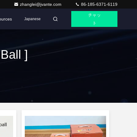
zhanglei@jvante.com
86-185-6371-6119
チャッ
ources
Japanese
ト
all ]