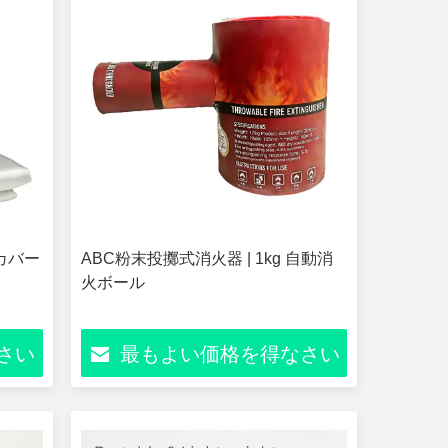
火カバー
ABC粉末投擲式消火器 | 1kg 自動消
火ボール
さい
最もよい価格を得なさい