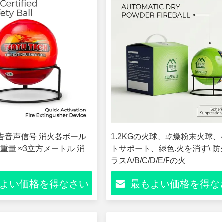
 警告音声信号 消火器ボール
1.2KGの火球、乾燥粉末火球
単位重量 ≈3立方メートル 消
トサポート、緑色.火を消す\ 
ラスA/B/C/D/E/Fの火
よい価格を得なさい
最もよい価格を得な