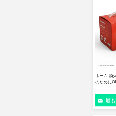
ホーム 消
のためにO
最も