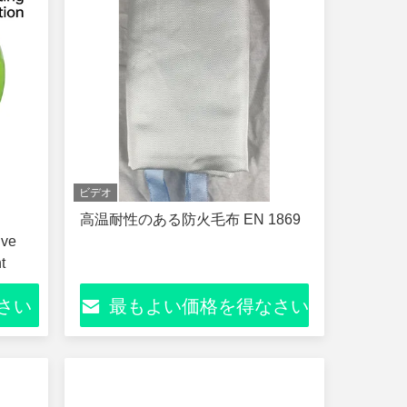
ビデオ
高温耐性のある防火毛布 EN 1869
ive
t
さい
最もよい価格を得なさい