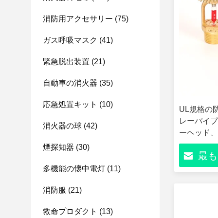
消防用アクセサリー
(75)
ガス呼吸マスク
(41)
緊急脱出装置
(21)
自動車の消火器
(35)
応急処置キット
(10)
UL規格の
レーパイプ
消火器の球
(42)
ーヘッド、
テム用
煙探知器
(30)
最も
多機能の懐中電灯
(11)
消防服
(21)
救命プロダクト
(13)