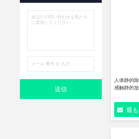
人体静的除
感触静的放
送信
最も