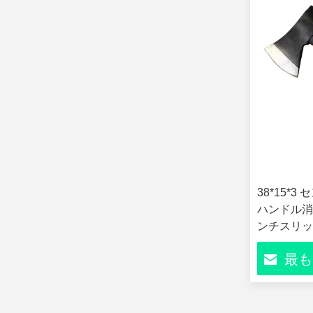
38*15*
ハンドル消防
ンチスリッ
助斧火災安
最も