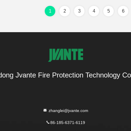
1
2
3
4
5
6
ong Jvante Fire Protection Technology Co.
zhanglei@jvante.com
86-185-6371-6119