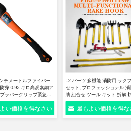
3 センチメートルファイバー
12 パーツ 多機能 消防用 ラク
斧 0.93 キロ高炭素鋼ア
セット, プロフェッショナル 消
プラバーグリップ緊急救
助 組合せ ツール キット 拆解,
全ブレーキ
ち上げ,測定,緊急 救助
よい価格を得なさい
最もよい価格を得な