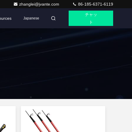
zhanglei@jvante.com
86-185-6371-6119
チャッ
ources
Japanese
ト