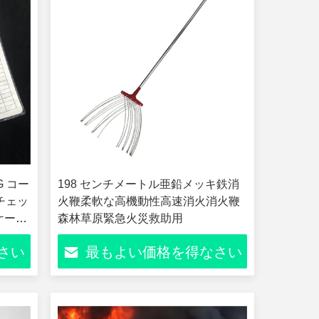
G コー
198 センチメートル亜鉛メッキ鉄消
のチェッ
火鞭柔軟な高機動性高速消火消火鞭
ケーブ
森林草原緊急火災救助用
さい
最もよい価格を得なさい