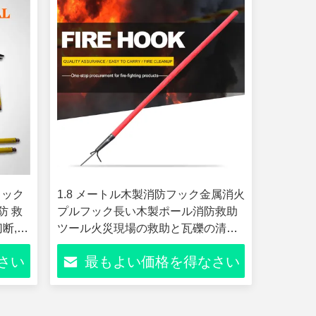
フック
1.8 メートル木製消防フック金属消火
防 救
プルフック長い木製ポール消防救助
切断,持
ツール火災現場の救助と瓦礫の清掃
用
さい
最もよい価格を得なさい