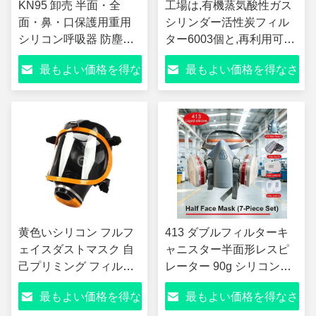
KN95 卸売 半面・全
工場は,有機蒸気酸性ガス
面・鼻・口保護用重用
シリンダー活性炭フィル
シリコン呼吸器 防塵機
ター6003個と,再利用可能
能
なガスマスク
最もよい価格を得な
最もよい価格を得なさ
6200,6800,7502個を販売
しています.
さい
い
黄色いシリコン フルフ
413 ダブルフィルターキ
ェイスダストマスク 自
ャニスター半面形レスピ
己プリミング フィルタ
レーター 90g シリコンガ
リング 呼吸器 有毒ガス
スマスク 防塵 有機ガス ホ
最もよい価格を得な
最もよい価格を得なさ
と塵から守ります
ルムアルデヒド ベンゼン