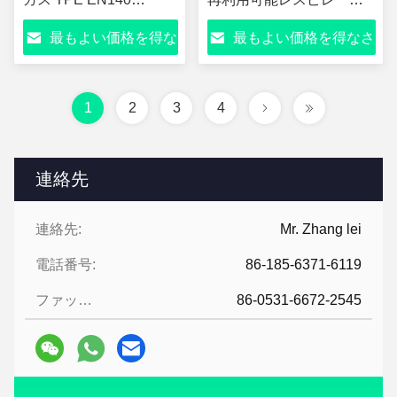
40pcs/CTN 鉱山塗装化
ー、建設・塗装用調節可
最もよい価格を得な
最もよい価格を得なさ
学
能安全マスク
さい
い
1
2
3
4
連絡先
連絡先:
Mr. Zhang lei
電話番号:
86-185-6371-6119
ファックス:
86-0531-6672-2545