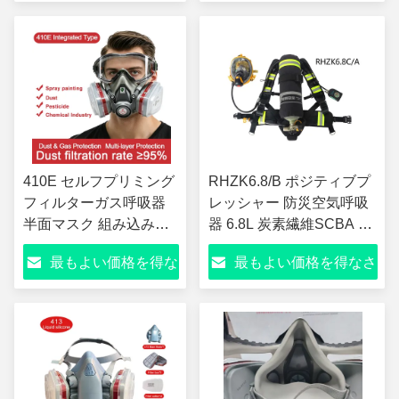
スプレー塗装 炭鉱保護 1
さい
い
カートン40個入り
410E セルフプリミング
RHZK6.8/B ポジティブプ
フィルターガス呼吸器
レッシャー 防災空気呼吸
半面マスク 組み込み眼
器 6.8L 炭素繊維SCBA 防
鏡 TPE素材 GB2890-
災救助呼吸器
最もよい価格を得な
最もよい価格を得なさ
2022 EN140 塗装用 化
学粉末 フォルマルデヒ
さい
い
ド ベンゼン 保護