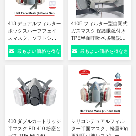
413 デュアルフィルター
410E フィルター型自閉式
ボックスハーフフェイ
ガスマスク,保護眼鏡付き
スマスク、ソフトシリ
TPE半面呼吸器,多種認証
コン軽量マスク、GB
された粉塵および有機ガ
最もよい価格を得な
最もよい価格を得なさ
2890-2022、GB 2626-
ス安全マスク 塗装,化学,鉱
2019、EN 140:1998 認
業,建設作業用
さい
い
証を取得した再利用可
能な産業用安全呼吸マ
スク
410 ダブルカートリッジ
シリコンデュアルフィル
半マスク FD-410 粉塵と
ター半面マスク、軽量90g
ガス TPE EN140
再利用可能レスピレータ