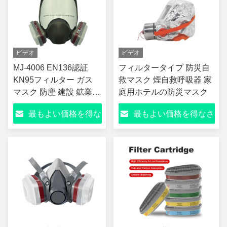
ビデオ
ビデオ
MJ-4006 EN136認証
フィルタータイプ 防災自
KN95フィルター ガス
救マスク 煙自救呼吸器 家
マスク 防塵 建設 鉱業
庭用ホテルの防災マスク
化学塗装 安全用
最もよい価格を得な
最もよい価格を得なさ
さい
い