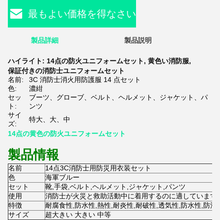
最もよい価格を得なさい
製品詳細
製品説明
ハイライト:
14点の防火ユニフォームセット
,
黄色い消防服
,
保証付きの消防士ユニフォームセット
名前:
3C 消防士消火用防護服 14 点セット
色:
濃紺
セッ
ブーツ、グローブ、ベルト、ヘルメット、ジャケット、パ
ト:
ンツ
サイ
特大、大、中
ズ:
14点の黄色の防火ユニフォームセット
製品情報
名前
14点3C消防士用防災用衣装セット
色
海軍ブルー
セット
靴,手袋,ベルト,ヘルメット,ジャケット,パンツ
使用
消防士が火災と救助活動中に着用するのに適しています
特徴
耐腐食性,防水性,熱性,耐炎性,耐破性,透気性,防水性,防滑
サイズ
超大きい 大きい 中等