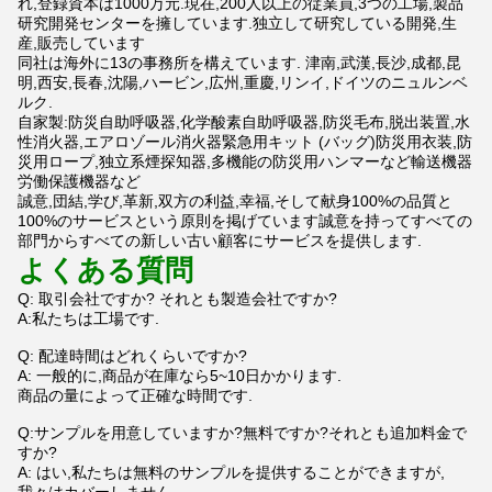
れ,登録資本は1000万元.現在,200人以上の従業員,3つの工場,製品
研究開発センターを擁しています.独立して研究している開発,生
産,販売しています
同社は海外に13の事務所を構えています. 津南,武漢,長沙,成都,昆
明,西安,長春,沈陽,ハービン,広州,重慶,リンイ,ドイツのニュルンベ
ルク.
自家製:防災自助呼吸器,化学酸素自助呼吸器,防災毛布,脱出装置,水
性消火器,エアロゾール消火器緊急用キット (バッグ)防災用衣装,防
災用ロープ,独立系煙探知器,多機能の防災用ハンマーなど輸送機器
労働保護機器など
誠意,団結,学び,革新,双方の利益,幸福,そして献身100%の品質と
100%のサービスという原則を掲げています誠意を持ってすべての
部門からすべての新しい古い顧客にサービスを提供します.
よくある質問
Q: 取引会社ですか? それとも製造会社ですか?
A:私たちは工場です.
Q: 配達時間はどれくらいですか?
A: 一般的に,商品が在庫なら5~10日かかります.
商品の量によって正確な時間です.
Q:サンプルを用意していますか?無料ですか?それとも追加料金で
すか?
A: はい,私たちは無料のサンプルを提供することができますが,