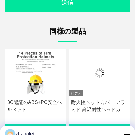
送信
同様の製品
ビデオ
3C認証のABS+PC安全ヘ
耐火性ヘッドカバー アラ
ルメット
ミド 高温耐性ヘッドカバ
ー 熱隔熱
さ
最もよい価格を得なさ
最もよい価格を得なさ
zhanglei