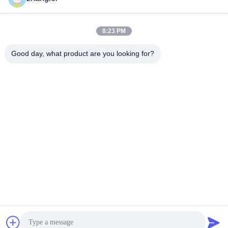
い
い
8:23 PM
Good day, what product are you looking for?
Shandong Jvante Fire Protection Technology
Co., Ltd.
zhanglei@jvante.com
86-185-6371-6119
部屋1010 ビルディングC ビンヘビジネスセンター 8888号
北小qing川道 天井区 山東省 济南市
中国の良質 品質 消火器の毛布 サプライヤー。Copyright ©
2023-2026 Shandong Jvante Fire Protection Technology
Co., Ltd. . 無断複写・転載を禁じます。