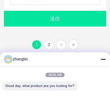
送信
1
2
zhanglei
10:01 AM
Good day, what product are you looking for?
Shandong Jvante Fire Protection Technology
Co., Ltd.
zhanglei@jvante.com