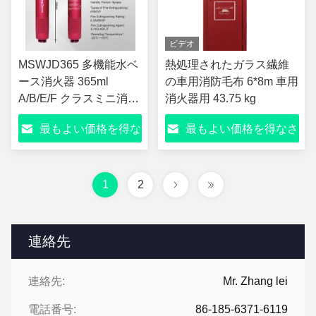
ビデオ
MSWJD365 多機能水ベ
熱処理されたガラス繊維
ース消火器 365ml
の車用消防毛布 6*8m 車用
A/B/E/F クラスミニ消火
消火器用 43.75 kg
器 ≥20 秒 放電時間 ≥2m
最もよい価格を得な
最もよい価格を得なさ
噴霧距離 -20℃~+55℃ 4
年間の耐用年数
さい
い
MSWJD365 多機能
1
2
連絡先
連絡先:
Mr. Zhang lei
電話番号:
86-185-6371-6119