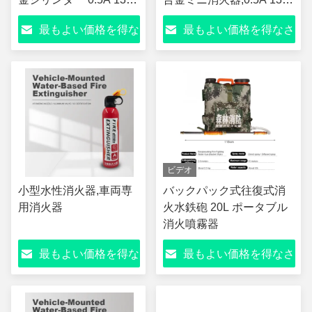
E 5F 格付け A/B/E/F ク
E 5F 家庭用自動車キッチ
最もよい価格を得な
最もよい価格を得なさ
ラス 火 ≥2m 噴射距離
ンオフィス緊急消防安全
5°C~55°C XF86-2009
さい
い
標準 ミニポータブル 消
火器
ビデオ
小型水性消火器,車両専
バックパック式往復式消
用消火器
火水鉄砲 20L ポータブル
消火噴霧器
最もよい価格を得な
最もよい価格を得なさ
さい
い