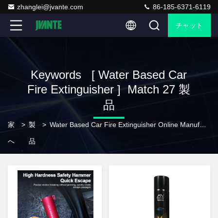
zhanglei@jvante.com
86-185-6371-6119
チャット
Keywords [ Water Based Car
Fire Extinguisher ] Match 27 製
品
家
>
製
>
Water Based Car Fire Extinguisher Online Manufacturer
へ
品