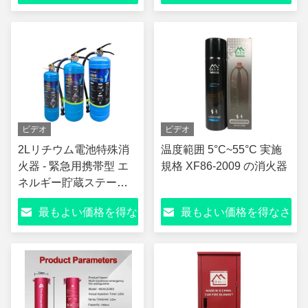
イプ
さい
い
ビデオ
ビデオ
2Lリチウム電池特殊消
温度範囲 5°C~55°C 実施
火器 - 緊急用携帯型 エ
規格 XF86-2009 の消火器
ネルギー貯蔵ステーシ
ョン用 電動車両電池
最もよい価格を得な
最もよい価格を得なさ
さい
い