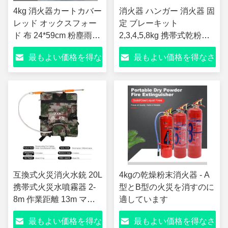
4kg 消火器カートカバー
消火器 ハンガー 消火器 固
レッド オックスフォー
定 ブレーキット
ド 布 24*59cm 粉塵雨カ
2,3,4,5,8kg 携帯式乾粉式
バー 鉄筋 防水
消火器 ダブル ハンガー 高
最もよい価格を得な
最もよい価格を得なさ
負荷容量
さい
い
互換式火災消火水銃 20L
4kgの乾燥粉末消火器 - A
携帯式火災水噴霧器 2-
型とB型の火災を消すのに
8m 作業距離 13m マッ
適しています
クス範囲 直接/散布ジェ
最もよい価格を得な
最もよい価格を得なさ
ット バケット&バッグタ