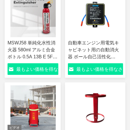
MSWJ58 単純化水性消
自動車エンジン用電気キ
火器 580ml アルミ合金
ャビネット用の自動消火
ボトル 0.5A 13B E 5F
器 ボール自己活性化
格付け A/B/E/F クラス
QRRO.03G/S
最もよい価格を得な
最もよい価格を得なさ
炎 ≥3m 噴霧距離
5°C~55°C GA86-2009
さい
い
標準 ミニ 自動車 キッチ
ン用 消火器
ビデオ