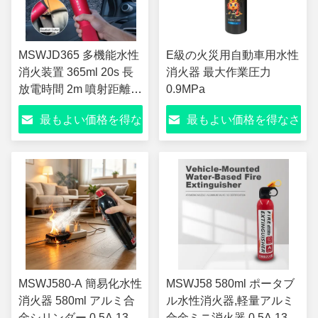
MSWJD365 多機能水性
E級の火災用自動車用水性
消火装置 365ml 20s 長
消火器 最大作業圧力
放電時間 2m 噴射距離
0.9MPa
A/B/E/F クラス消火器
最もよい価格を得な
最もよい価格を得なさ
-20°C~+55°C 4年 使用
寿命
さい
い
MSWJ580-A 簡易化水性
MSWJ58 580ml ポータブ
消火器 580ml アルミ合
ル水性消火器,軽量アルミ
金シリンダー 0.5A 13B
合金ミニ消火器,0.5A 13B