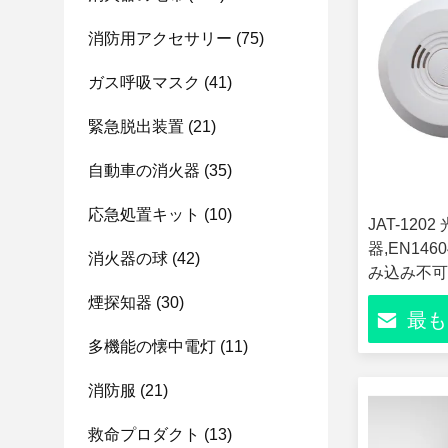
消防用アクセサリー
(75)
ガス呼吸マスク
(41)
緊急脱出装置
(21)
自動車の消火器
(35)
応急処置キット
(10)
JAT-120
器,EN146
消火器の球
(42)
み込み不可
85dB高
煙探知器
(30)
最も
フィスのた
全センサー
多機能の懐中電灯
(11)
消防服
(21)
救命プロダクト
(13)