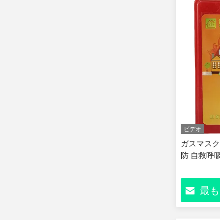
ビデオ
ガスマスク
防 自救呼吸
最も