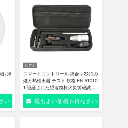
ビデオ
器\ 規
スマートコントロール 統合型2対1の
S
煙と熱検出器 テスト 規格 EN 61010-
1 認証された望遠鏡棒火災警報試験
ツール
さい
最もよい価格を得なさい