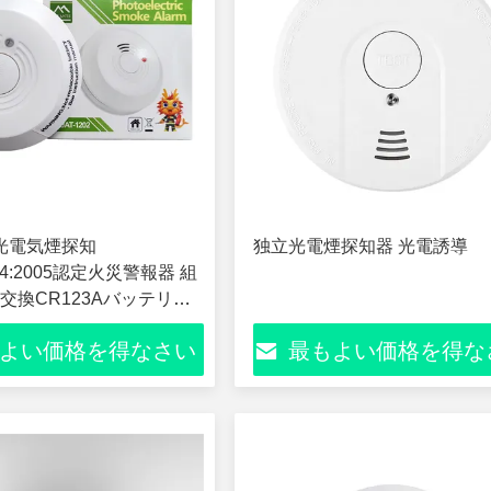
2 光電気煙探知
独立光電煙探知器 光電誘導
04:2005認定火災警報器 組
交換CR123Aバッテリー,
音響煙警報器暖かいホームオ
よい価格を得なさい
最もよい価格を得な
めの天井マウント火災安