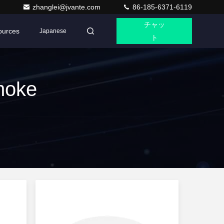
zhanglei@jvante.com
86-185-6371-6119
チャッ
ources
Japanese
ト
moke