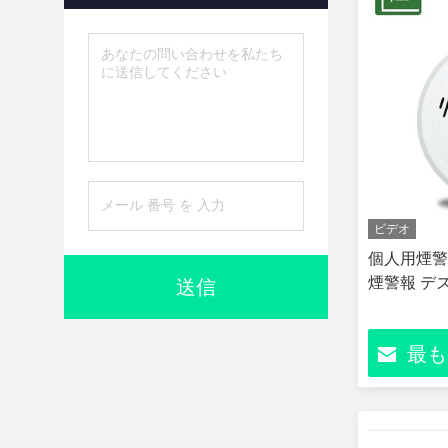
ビデオ
個人用煙警
煙警報 デズ
送信
最も