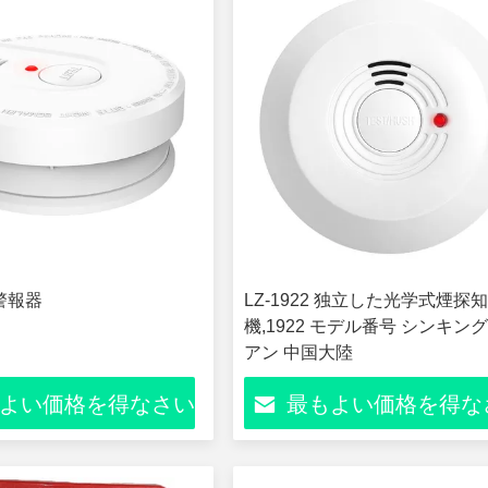
警報器
LZ-1922 独立した光学式煙探
機,1922 モデル番号 シンキン
アン 中国大陸
よい価格を得なさい
最もよい価格を得な