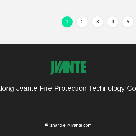
1
2
3
4
5
ong Jvante Fire Protection Technology Co.
zhanglei@jvante.com