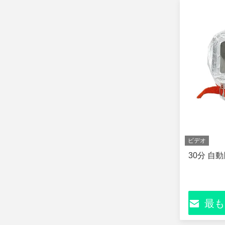
ビデオ
30分 自
最も