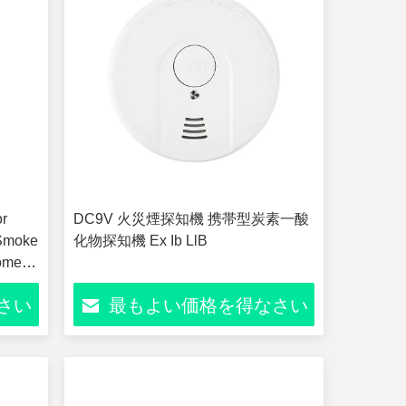
or
DC9V 火災煙探知機 携帯型炭素一酸
 Smoke
化物探知機 Ex Ib LlB
Home
さい
最もよい価格を得なさい