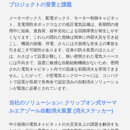
プロジェクトの背景と課題
メーターボックス、配電ボックス、モーター制御キャビネッ
ト、充電用防水ボックスなどの低圧電気設備は、長期間の使
用中に短絡、過負荷、経年劣化による回路障害が発生しやす
くなります。これらの隠れた危険は簡単に内部火災を引き起
こし、機器の損傷、停電、さらには大規模な安全上の事故を
引き起こす可能性があります。従来の防火装置のほとんど
は、かさばって設置が難しく、狭い密閉された電気スペース
には不向きで、温度に敏感な自動始動機能がないため、密閉
された電気キャビネット内での迅速な初期消火を実現できま
せん。したがって、小型電気エンクロージャには、コンパク
トで設置が容易で長寿命で認定済みの自動消火ソリューショ
ンが緊急に必要とされています。
当社のソリューション: クリップオン式サーマ
ルエアゾール自動消火装置 (消火ステッカー)
中小規模の電気キャビネットの火災安全上の課題を解決する