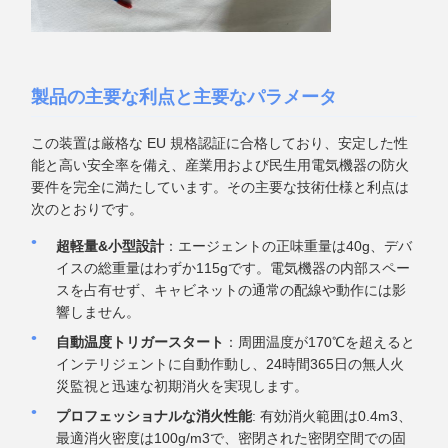
製品の主要な利点と主要なパラメータ
この装置は厳格な EU 規格認証に合格しており、安定した性
能と高い安全率を備え、産業用および民生用電気機器の防火
要件を完全に満たしています。その主要な技術仕様と利点は
次のとおりです。
超軽量&小型設計
：エージェントの正味重量は40g、デバ
イスの総重量はわずか115gです。電気機器の内部スペー
スを占有せず、キャビネットの通常の配線や動作には影
響しません。
自動温度トリガースタート
：周囲温度が170℃を超えると
インテリジェントに自動作動し、24時間365日の無人火
災監視と迅速な初期消火を実現します。
プロフェッショナルな消火性能
: 有効消火範囲は0.4m3、
最適消火密度は100g/m3で、密閉された密閉空間での固