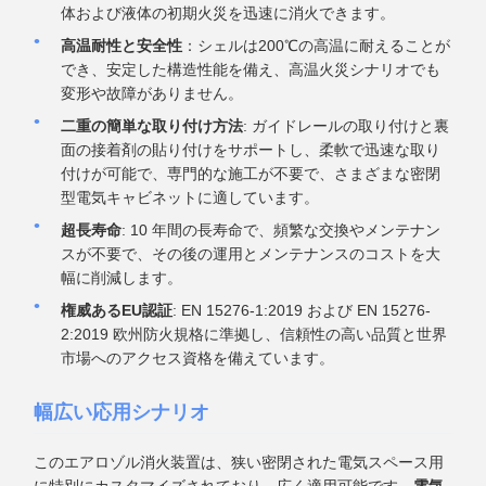
体および液体の初期火災を迅速に消火できます。
高温耐性と安全性
：シェルは200℃の高温に耐えることが
でき、安定した構造性能を備え、高温火災シナリオでも
変形や故障がありません。
二重の簡単な取り付け方法
: ガイドレールの取り付けと裏
面の接着剤の貼り付けをサポートし、柔軟で迅速な取り
付けが可能で、専門的な施工が不要で、さまざまな密閉
型電気キャビネットに適しています。
超長寿命
: 10 年間の長寿命で、頻繁な交換やメンテナン
スが不要で、その後の運用とメンテナンスのコストを大
幅に削減します。
権威あるEU認証
: EN 15276-1:2019 および EN 15276-
2:2019 欧州防火規格に準拠し、信頼性の高い品質と世界
市場へのアクセス資格を備えています。
幅広い応用シナリオ
このエアロゾル消火装置は、狭い密閉された電気スペース用